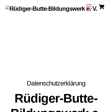
C
Skip
Menu
to
content
Datenschutzerklärung
Rüdiger-Butte-