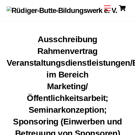
C
Skip
Menu
to
content
Ausschreibung
Rahmenvertrag
Veranstaltungsdienstleistungen/
im Bereich
Marketing/
Öffentlichkeitsarbeit;
Seminarkonzeption;
Sponsoring (Einwerben
und
Betreuung von Sponsoren)